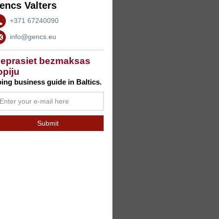
encs Valters
+371 67240090
info@gencs.eu
ieprasiet bezmaksas
opiju
ing business guide in Baltics.