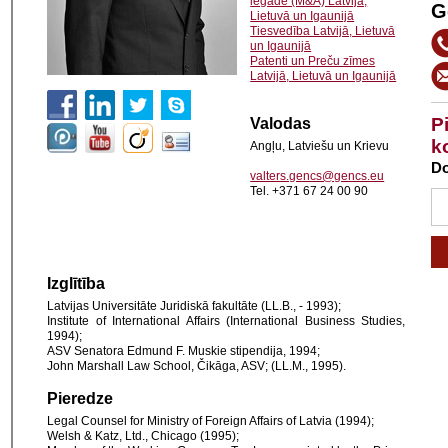
iegāde (M&A) Latvijā,
G
Lietuvā un Igaunijā
Tiesvedība Latvijā, Lietuvā
un Igaunijā
Patenti un Preču zīmes
Latvijā, Lietuvā un Igaunijā
P
Valodas
k
Angļu, Latviešu un Krievu
Do
valters.gencs@gencs.eu
Tel. +371 67 24 00 90
Izglītība
Latvijas Universitāte Juridiskā fakultāte (LL.B., - 1993);
Institute of International Affairs (International Business Studies,
1994);
ASV Senatora Edmund F. Muskie stipendija, 1994;
John Marshall Law School, Čikāga, ASV; (LL.M., 1995).
Pieredze
Legal Counsel for Ministry of Foreign Affairs of Latvia (1994);
Welsh & Katz, Ltd., Chicago (1995);