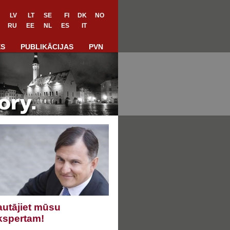
LV
LT
SE
FI
DK
NO
RU
EE
NL
ES
IT
ES
PUBLIKĀCIJAS
PVN
autājiet mūsu
kspertam!