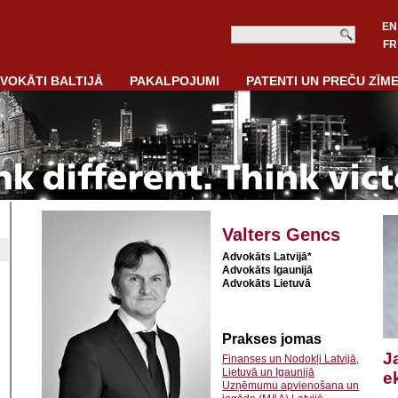
EN
FR
VOKĀTI BALTIJĀ
PAKALPOJUMI
PATENTI UN PREČU ZĪM
Valters Gencs
Advokāts Latvijā*
Advokāts Igaunijā
Advokāts Lietuvā
Prakses jomas
J
Finanses un Nodokļi Latvijā,
Lietuvā un Igaunijā
e
Uzņēmumu apvienošana un