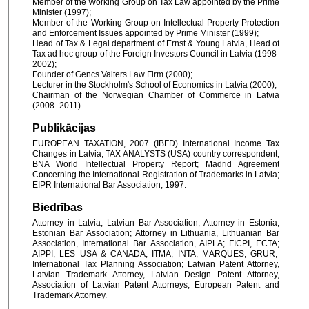
Member of the Working Group on Tax Law appointed by the Prime
Minister (1997);
Member of the Working Group on Intellectual Property Protection
and Enforcement Issues appointed by Prime Minister (1999);
Head of Tax & Legal department of Ernst & Young Latvia, Head of
Tax ad hoc group of the Foreign Investors Council in Latvia (1998-
2002);
Founder of Gencs Valters Law Firm (2000);
Lecturer in the Stockholm's School of Economics in Latvia (2000);
Chairman of the Norwegian Chamber of Commerce in L
at
via
(2008 -2011).
Publikācijas
EUROPEAN TAXATION, 2007 (IBFD) International Income Tax
Changes in Latvia; TAX ANALYSTS (USA) country correspondent;
BNA World Intellectual Property Report; Madrid Agreement
Concerning the International Registration of Trademarks in Latvia;
EIPR International Bar Association, 1997.
Biedrības
Attorney in Latvia, Latvian Bar Association; Attorney in Estonia,
Estonian Bar Association; Attorney in Lithuania, Lithuanian Bar
Association, International Bar Association, AIPLA; FICPI, ECTA;
AIPPI; LES USA & CANADA; ITMA; INTA; MARQUES, GRUR,
International Tax Planning Association; Latvian Patent Attorney,
Latvian Trademark Attorney, Latvian Design Patent Attorney,
Association of Latvian Patent Attorneys; European Patent and
Trademark Attorney.