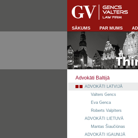
SĀKUMS
PAR MUMS
AD
Advokāti Baltijā
ADVOKĀTI LATVIJĀ
Valters Gencs
Eva Genca
Roberts Valpīters
ADVOKĀTI LIETUVĀ
Mantas Šiaučiūnas
ADVOKĀTI IGAUNIJĀ