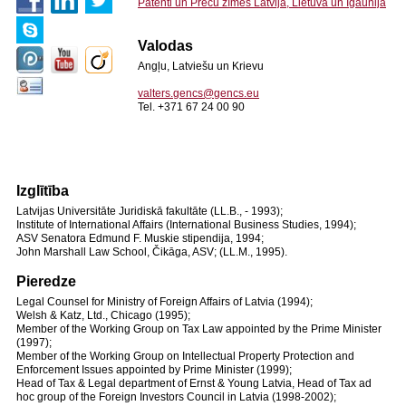
Patenti un Preču zīmes Latvijā, Lietuvā un Igaunijā
Valodas
Angļu, Latviešu un Krievu
valters.gencs@gencs.eu
Tel. +371 67 24 00 90
Izglītība
Latvijas Universitāte Juridiskā fakultāte (LL.B., - 1993);
Institute of International Affairs (International Business Studies, 1994);
ASV Senatora Edmund F. Muskie stipendija, 1994;
John Marshall Law School, Čikāga, ASV; (LL.M., 1995).
Pieredze
Legal Counsel for Ministry of Foreign Affairs of Latvia (1994);
Welsh & Katz, Ltd., Chicago (1995);
Member of the Working Group on Tax Law appointed by the Prime Minister
(1997);
Member of the Working Group on Intellectual Property Protection and
Enforcement Issues appointed by Prime Minister (1999);
Head of Tax & Legal department of Ernst & Young Latvia, Head of Tax ad
hoc group of the Foreign Investors Council in Latvia (1998-2002);