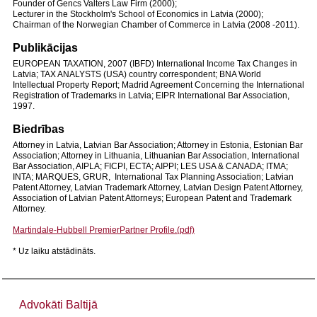
Founder of Gencs Valters Law Firm (2000);
Lecturer in the Stockholm's School of Economics in Latvia (2000);
Chairman of the Norwegian Chamber of Commerce in L
at
via (2008 -2011).
Publikācijas
EUROPEAN TAXATION, 2007 (IBFD) International Income Tax Changes in
Latvia; TAX ANALYSTS (USA) country correspondent; BNA World
Intellectual Property Report; Madrid Agreement Concerning the International
Registration of Trademarks in Latvia; EIPR International Bar Association,
1997.
Biedrības
Attorney in Latvia, Latvian Bar Association; Attorney in Estonia, Estonian Bar
Association; Attorney in Lithuania, Lithuanian Bar Association, International
Bar Association, AIPLA; FICPI, ECTA; AIPPI; LES USA & CANADA; ITMA;
INTA; MARQUES, GRUR, International Tax Planning Association; Latvian
Patent Attorney, Latvian Trademark Attorney, Latvian Design Patent Attorney,
Association of Latvian Patent Attorneys; European Patent and Trademark
Attorney.
Martindale-Hubbell PremierPartner Profile.(pdf)
* Uz laiku atstādināts.
Advokāti Baltijā