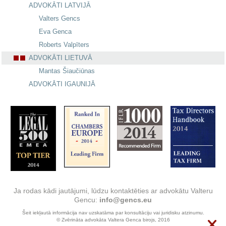
ADVOKĀTI LATVIJĀ
Valters Gencs
Eva Genca
Roberts Valpīters
ADVOKĀTI LIETUVĀ
Mantas Šiaučiūnas
ADVOKĀTI IGAUNIJĀ
Ja rodas kādi jautājumi, lūdzu kontaktēties ar advokātu Valteru
Gencu:
info@gencs.eu
Šeit iekļautā informācija nav uzskatāma par konsultāciju vai juridisku atzinumu.
© Zvērināta advokāta Valtera Genca birojs, 2016