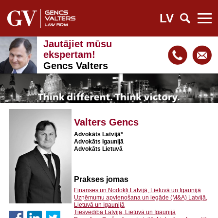
LV
Jautājiet mūsu
ekspertam!
Gencs Valters
Valters Gencs
Advokāts Latvijā*
Advokāts Igaunijā
Advokāts Lietuvā
Prakses jomas
Finanses un Nodokļi Latvijā, Lietuvā un Igaunijā
Uzņēmumu apvienošana un iegāde (M&A) Latvijā,
Lietuvā un Igaunijā
Tiesvedība Latvijā, Lietuvā un Igaunijā