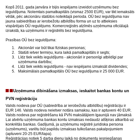
Kopš 2011. gada janvāra ir bijis iespējams izveidot uzņēmumu bez
ieguldījuma. Nolemtais pamatkapitāls (vismaz 2500 EUR), var tikt iemaksāts
vēlāk, pēc akcionāru statūtos noteiktajā perioda. OÜ bez ieguldījuma nav
jauna sabiedrības ar ierobežotu atbildību forma un uz to attieksies
vispārējais OÜ regulējums. Komercreģistrs atzīmēs uzņēmuma oficiālajā
izrakstā, ka uzņēmums ir reģistrēts bez ieguldījuma.
Prasības OÜ bez ieguldījuma:
Akcionāri var būt tikai fiziskas personas;
Statūti ietver termiņu, kura laikā pamatkapitāls ir segts;
Līdz tiek veikts ieguldījums - akcionāri ir personīgi atbildīgi par
uzņēmuma darbību;
Līdz tiek veikts ieguldījums - nav iespējams izmaksāt dividendes;
Maksimālais pamatkapitāls OÜ bez ieguldījuma ir 25 000 EUR.
Uzņēmuma dibināšana izmaksas, ieskaitot bankas kontu un
PVN reģistrāciju
Valsts nodeva par OÜ (sabiedrība ar ierobežotu atbildību) reģistrāciju ir
EUR 146. Valsts nodeva neietver notāra samaksu, kas ir aptuveni 40 EUR.
Valsts nodeva par reģistrēšanu kā PVN maksātājiem Igaunijā nav jāmaksā
Lai atvērtu uzņēmuma bankas kontu izmaksas nedaudz atšķiras atkarībā uz
konkrētās bankas. Gadījumā, ja uzņēmumu reģistrē juridiska persona
(uzņēmums), varētu būt papildu izmaksas tulkošanas pakalpojumiem
(aptuveni 20-25 EUR/lapa).
Reģistrācijas notiek 5 darba dienu laikā no dokumentu iesniegšanas