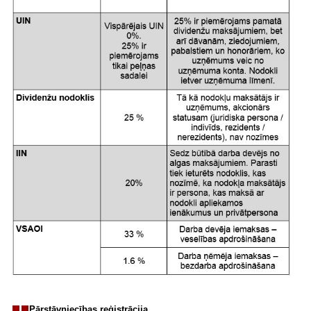
Pārstāvniecības reģistrācija