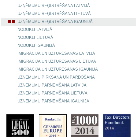
UZŅĒMUMU REĢISTRĒŠANA LATVIJĀ
UZŅĒMUMU REĢISTRĒŠANA LIETUVĀ
UZŅĒMUMU REĢISTRĒŠANA IGAUNIJĀ
NODOKĻI LATVIJĀ
NODOKĻI LIETUVĀ
NODOKĻI IGAUNIJĀ
IMIGRĀCIJA UN UZTURĒŠANĀS LATVIJĀ
IMIGRĀCIJA UN UZTURĒŠANĀS LIETUVĀ
IMIGRĀCIJA UN UZTURĒŠANĀS IGAUNIJĀ
UZŅĒMUMU PIRKŠANA UN PĀRDOŠANA
UZŅĒMUMU PĀRŅEMŠANA LATVIJĀ
UZŅĒMUMU PĀRŅEMŠANA LIETUVĀ
UZŅĒMUMU PĀRŅEMŠANA IGAUNIJĀ