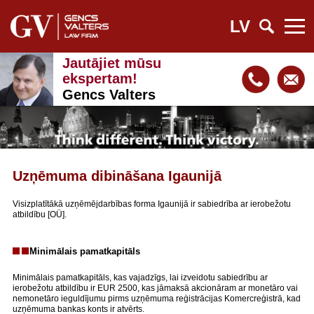
LV
Jautājiet mūsu
ekspertam!
Gencs Valters
Uzņēmuma dibināšana Igaunijā
Visizplatītākā uzņēmējdarbības forma Igaunijā ir sabiedrība ar ierobežotu
atbildību [OÜ].
Minimālais pamatkapitāls
Minimālais pamatkapitāls, kas vajadzīgs, lai izveidotu sabiedrību ar
ierobežotu atbildību ir EUR 2500, kas jāmaksā akcionāram ar monetāro vai
nemonetāro ieguldījumu pirms uzņēmuma reģistrācijas Komercreģistrā, kad
uzņēmuma bankas konts ir atvērts.