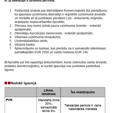
B: ja dibinātājs ir juridiska persona:
Pašreizējā izraksts par dibinātājiem Komercreģistrā (kā pierādījums,
ka Igaunijas uzņēmuma dibinātājs ir reģistrēts uzņēmumā ārvalstīs
un norādīts arī tā juridiskais pārstāvis (-ji)) - dokumentu oriģinālu,
iespējamo nepieciešamību Apostille;
Pilnvara, kas mums izdota jauna uzņēmuma izveidei – notariāli
apstiprināta;
Dibinātāju Asociācijas memorands - notariāli apstiprināts;
Vēlamais uzņēmuma nosaukums;
Uzņēmējdarbības veids;
Vēlamā banka;
Apliecinājums no bankas, kas pierāda, ka ir samaksāts sākotnējais
pamatkapitāls EUR 2550 un valsts nodevas EUR 146.
Ø Apostille var būt vajadzīgs dokumentiem, kuras izdevušas valstu ārvalstu
iestādes (komercreģistru), ar kurām Igaunijai nav juridiskās palīdzības
līgums.
Nodokļi Igaunijā