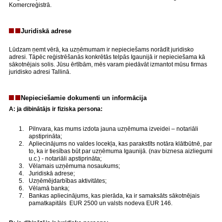
Komercreģistrā.
Juridiskā adrese
Lūdzam ņemt vērā, ka uzņēmumam ir nepieciešams norādīt juridisko
adresi. Tāpēc reģistrēšanās konkrētās telpās Igaunijā ir nepieciešama kā
sākotnējais solis. Jūsu ērtībām, mēs varam piedāvāt izmantot mūsu firmas
juridisko adresi Tallinā.
Nepieciešamie dokumenti un informācija
A: ja dibinātājs ir fiziska persona:
Pilnvara, kas mums izdota jauna uzņēmuma izveidei – notariāli
apstiprināta;
Apliecinājums no valdes locekļa, kas parakstīts notāra klātbūtnē, par
to, ka ir tiesības būt par uzņēmuma Igaunijā. (nav biznesa aizliegumi
u.c.) - notariāli apstiprināta;
Vēlamais uzņēmuma nosaukums;
Juridiskā adrese;
Uzņēmējdarbības aktivitātes;
Vēlamā banka;
Bankas apliecinājums, kas pierāda, ka ir samaksāts sākotnējais
pamatkapitāls EUR 2500 un valsts nodeva EUR 146.