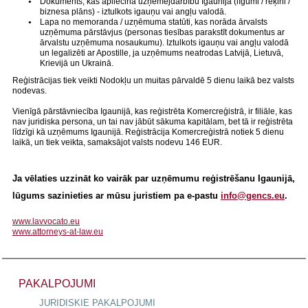
Dokuments, kas apliecina uzņēmējdarbību Igaunijā (līgumi / rēķini /
biznesa plāns) - iztulkots igauņu vai angļu valodā.
Lapa no memoranda / uzņēmuma statūti, kas norāda ārvalsts
uzņēmuma pārstāvjus (personas tiesības parakstīt dokumentus ar
ārvalstu uzņēmuma nosaukumu). Iztulkots igauņu vai angļu valodā
un legalizēti ar Apostille, ja uzņēmums neatrodas Latvijā, Lietuvā,
Krievijā un Ukrainā.
Reģistrācijas tiek veikti Nodokļu un muitas pārvaldē 5 dienu laikā bez valsts
nodevas.
Vienīgā pārstāvniecība Igaunijā, kas reģistrēta Komercreģistrā, ir filiāle, kas
nav juridiska persona, un tai nav jābūt sākuma kapitālam, bet tā ir reģistrēta
līdzīgi kā uzņēmums Igaunijā. Reģistrācija Komercreģistrā notiek 5 dienu
laikā, un tiek veikta, samaksājot valsts nodevu 146 EUR.
Ja vēlaties uzzināt ko vairāk par uzņēmumu reģistrēšanu Igaunijā,
lūgums sazinieties ar mūsu juristiem pa e-pastu
info@gencs.eu
.
www.lavvocato.eu
www.attorneys-at-law.eu
PAKALPOJUMI
JURIDISKIE PAKALPOJUMI