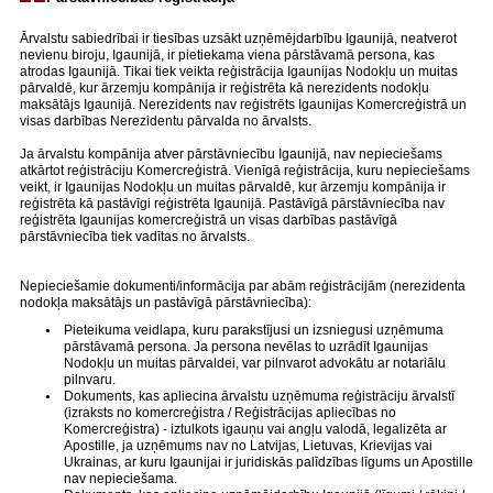
Ārvalstu sabiedrībai ir tiesības uzsākt uzņēmējdarbību Igaunijā, neatverot
nevienu biroju, Igaunijā, ir pietiekama viena pārstāvamā persona, kas
atrodas Igaunijā. Tikai tiek veikta reģistrācija Igaunijas Nodokļu un muitas
pārvaldē, kur ārzemju kompānija ir reģistrēta kā nerezidents nodokļu
maksātājs Igaunijā. Nerezidents nav reģistrēts Igaunijas Komercreģistrā un
visas darbības Nerezidentu pārvalda no ārvalsts.
Ja ārvalstu kompānija atver pārstāvniecību Igaunijā, nav nepieciešams
atkārtot reģistrāciju Komercreģistrā. Vienīgā reģistrācija, kuru nepieciešams
veikt, ir Igaunijas Nodokļu un muitas pārvaldē, kur ārzemju kompānija ir
reģistrēta kā pastāvīgi reģistrēta Igaunijā. Pastāvīgā pārstāvniecība nav
reģistrēta Igaunijas komercreģistrā un visas darbības pastāvīgā
pārstāvniecība tiek vadītas no ārvalsts.
Nepieciešamie dokumenti/informācija par abām reģistrācijām (nerezidenta
nodokļa maksātājs un pastāvīgā pārstāvniecība):
Pieteikuma veidlapa, kuru parakstījusi un izsniegusi uzņēmuma
pārstāvamā persona. Ja persona nevēlas to uzrādīt Igaunijas
Nodokļu un muitas pārvaldei, var pilnvarot advokātu ar notariālu
pilnvaru.
Dokuments, kas apliecina ārvalstu uzņēmuma reģistrāciju ārvalstī
(izraksts no komercreģistra / Reģistrācijas apliecības no
Komercreģistra) - iztulkots igauņu vai angļu valodā, legalizēta ar
Apostille, ja uzņēmums nav no Latvijas, Lietuvas, Krievijas vai
Ukrainas, ar kuru Igaunijai ir juridiskās palīdzības līgums un Apostille
nav nepieciešama.