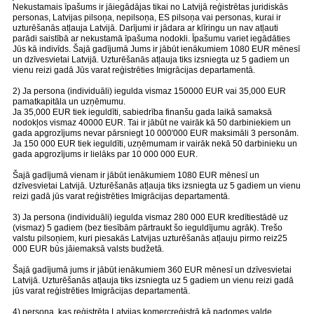
Nekustamais īpašums ir jāiegādājas tikai no Latvijā reģistrētas juridiskās
personas, Latvijas pilsoņa, nepilsoņa, ES pilsoņa vai personas, kurai ir
uzturēšanās atļauja Latvijā. Darījumi ir jādara ar klīringu un nav atļauti
parādi saistībā ar nekustamā īpašuma nodokli. Īpašumu variet iegādāties
Jūs kā indivīds. Šajā gadījumā Jums ir jābūt ienākumiem 1080 EUR mēnesī
un dzīvesvietai Latvijā. Uzturēšanās atļauja tiks izsniegta uz 5 gadiem un
vienu reizi gadā Jūs varat reģistrēties Imigrācijas departamentā.
2) Ja persona (individuāli) iegulda vismaz 150000 EUR vai 35,000 EUR
pamatkapitāla un uzņēmumu.
Ja 35,000 EUR tiek ieguldīti, sabiedrība finanšu gada laikā samaksā
nodokļos vismaz 40000 EUR. Tai ir jābūt ne vairāk kā 50 darbiniekiem un
gada apgrozījums nevar pārsniegt 10 000'000 EUR maksimāli 3 personām.
Ja 150 000 EUR tiek ieguldīti, uzņēmumam ir vairāk nekā 50 darbinieku un
gada apgrozījums ir lielāks par 10 000 000 EUR.
Šajā gadījumā vienam ir jābūt ienākumiem 1080 EUR mēnesī un
dzīvesvietai Latvijā. Uzturēšanās atļauja tiks izsniegta uz 5 gadiem un vienu
reizi gadā jūs varat reģistrēties Imigrācijas departamentā.
3) Ja persona (individuāli) iegulda vismaz 280 000 EUR kredītiestādē uz
(vismaz) 5 gadiem (bez tiesībām pārtraukt šo ieguldījumu agrāk). Trešo
valstu pilsoņiem, kuri piesakās Latvijas uzturēšanās atļauju pirmo reiz25
000 EUR būs jāiemaksā valsts budžetā.
Šajā gadījumā jums ir jābūt ienākumiem 360 EUR mēnesī un dzīvesvietai
Latvijā. Uzturēšanās atļauja tiks izsniegta uz 5 gadiem un vienu reizi gadā
jūs varat reģistrēties Imigrācijas departamentā.
4) persona, kas reģistrēta Latvijas komercreģistrā kā padomes valde,