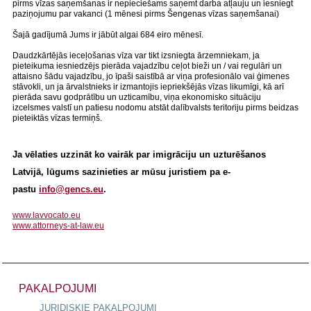
pirms vīzas saņemšanas ir nepieciešams saņemt darba atļauju un iesniegt
paziņojumu par vakanci (1 mēnesi pirms Šengenas vīzas saņemšanai)
Šajā gadījumā Jums ir jābūt algai 684 eiro mēnesī.
Daudzkārtējās ieceļošanas vīza var tikt izsniegta ārzemniekam, ja
pieteikuma iesniedzējs pierāda vajadzību ceļot bieži un / vai regulāri un
attaisno šādu vajadzību, jo īpaši saistībā ar viņa profesionālo vai ģimenes
stāvokli, un ja ārvalstnieks ir izmantojis iepriekšējās vīzas likumīgi, kā arī
pierāda savu godprātību un uzticamību, viņa ekonomisko situāciju
izcelsmes valstī un patiesu nodomu atstāt dalībvalsts teritoriju pirms beidzas
pieteiktās vīzas termiņš.
Ja vēlaties uzzināt ko vairāk par imigrāciju un uzturēšanos
Latvijā, lūgums sazinieties ar mūsu juristiem pa e-
pastu
info@gencs.eu
.
www.lavvocato.eu
www.attorneys-at-law.eu
PAKALPOJUMI
JURIDISKIE PAKALPOJUMI