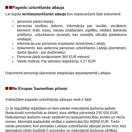
Pagaidu uzturēšanās atļauja
Lai iegūtu
termiņuzturēšanās atļauju
būs nepieciešami šādi dokumenti:
personas pases kopija;
personas laulības datums, informācija par laulāto, vecākiem,
bērniem, brāli, māsu, valodu zināšanām, izglītību, militārā dienesta
pildīšanu, uzturēšanos ārvalstīs, kas norādīta oficiālā pieteikuma
veidlapā;
informācija par personas iespējamo dzīvesvietu Latvijā;
dokuments, kas apliecina personas uzturēšanos Latvijā (piemēram,
darba līgums - par darbinieku)
Personai jābūt ienākumiem 360 EUR mēnesī.
Valsts nodeva: Par adreses reģistrāciju 4.27 EUR
Dokumenti personīgi jāiesniedz Imigrācijas departamentā Latvijas.
Ne Eiropas Savienības pilsoņi
Visbiežākie pagaidu uzturēšanās atļaujas veidi ir šādi:
1) Ja ieguldītāji iegādājas un tiem pieder nekustamā īpašuma gabals
(funkcionāli norobežots ar ēkām), kura vērtība pārsniedz 250 000 EUR.
Nekustamais īpašums nevar sastāvēt no lauksaimniecības zemes un meža
zemes. Minimālā kadastrālā vērtība ir palielināta līdz 80000 EUR. Trešo
valstu pilsoņiem, kuri piesakās Latvijas uzturēšanās atļaujai pirmo reizi, būs
jāiemaksā valsts budžetā 5 procentus no nekustamā īpašuma vērtības.