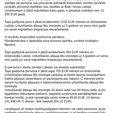
vadītājs vai persona, kas pilnvarota pārstāvēt korporatīvo vienību (ārvalsts
juridisko personu) darbībās, kas saistītas ar filiāli / biroju Latvijā;
Uzņēmumam ir jābūt reģistrētam katru gadu, ir jāmaksā nodokļos min. 21
350 EUR gadā.
Šajā gadījumā jums ir jābūt ienākumiem 1530 EUR mēnesī un dzīvesvietai
Latvijā. Uzturēšanās atļauja tiks izsniegta uz 5 gadiem un vienu reizi gadā
jūs variet reģistrēties Imigrācijas departamentā.
5) ārvalstu korporatīvā uzņēmuma pārstāvis.
Pārstāvniecībai ir jāpierāda sava biznesa darbība, uzrādot noslēgtos
līgumus.
Šajā gadījumā personai ir jābūt ienākumiem 360 EUR mēnesī un
dzīvesvietai Latvijā. Uzturēšanās atļauja tiks izsniegta uz 4 gadiem un vienu
reizi gadā jūs varat reģistrēties Imigrācijas departamentā.
6) persona ir darba ņēmējs Latvijas vai ārvalstu sabiedrībā.
Šajā gadījumā personai ir jābūt algai 765 EUR mēnesī un dzīvesvietai.
Uzturēšanās atļauja tiks izsniegta saskaņā ar darba līguma nosacījumiem.
Darba atļaujas saņemšana un paziņojuma par vakanci (1 mēnesis pirms
saņem no darba atļaujas) ir nepieciešama pirms uzturēšanās atļauja tiks
izsniegta.
Uzturēšanās atļauja tiks izsniegta 30 dienu laikā (vai 80 dienu laikā, ja jūs
iegādāties nekustamo īpašumu, ieguldiet uzņēmuma pamatkapitālā vai
bankas kontā), ja tiek samaksāta valsts nodeva 99.60 EUR, 10 dienas -
241.89EUR, 5 dienas - tiek maksāti 384,18 EUR).
Laulātajam un visiem nepilngadīgajiem bērniem vai citām personas, kurai
piešķirta uzturēšanās atļauja, apgādājamajiem, ir arī tiesības saņemt šādu