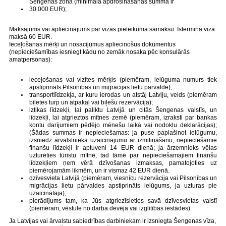
Šengenas zonā (minimālā apdrošināšanas summa ir
30 000 EUR);
Maksājums vai apliecinājums par vīzas pieteikuma samaksu. Īstermiņa vīza
maksā 60 EUR.
Ieceļošanas mērķi un nosacījumus apliecinošus dokumentus
(nepieciešamības iesniegt kādu no zemāk nosaka pēc konsulārās
amatpersonas):
ieceļošanas vai vizītes mērķis (piemēram, ielūguma numurs tiek
apstiprināts Pilsonības un migrācijas lietu pārvaldē);
transportlīdzekļa, ar kuru ierodas un atstāj Latviju, veids (piemēram
biļetes turp un atpakaļ vai biļešu rezervācija);
iztikas līdzekļi, lai paliktu Latvijā un citās Šengenas valstīs, un
līdzekļi, lai atgrieztos mītnes zemē (piemēram, izraksti par bankas
kontu darījumiem pēdējo mēnešu laikā vai nodokļu deklarācijas);
(Šādas summas ir nepieciešamas: ja puse paplašinot ielūgumu,
izsniedz ārvalstnieka uzaicinājumu ar izmitināšanu, nepieciešamie
finanšu līdzekļi ir aptuveni 14 EUR dienā; ja ārzemnieks vēlas
uzturēties tūristu mītnē, tad tāmē par nepieciešamajiem finanšu
līdzekļiem ņem vērā dzīvošanas izmaksas, pamatojoties uz
piemērojamām likmēm, un ir vismaz 42 EUR dienā.
dzīvesvieta Latvijā (piemēram, viesnīcu rezervācija vai Pilsonības un
migrācijas lietu pārvaldes apstiprināts ielūgums, ja uzturas pie
uzaicinātāja);
pierādījums tam, ka Jūs atgriezīsieties savā dzīvesvietas valstī
(piemēram, vēstule no darba devēja vai izglītības iestādes).
Ja Latvijas vai ārvalstu sabiedrības darbiniekam ir izsniegta Šengenas vīza,