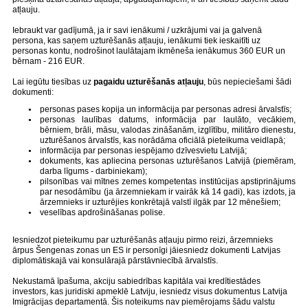
atļauju.
Iebraukt var gadījumā, ja ir savi ienākumi / uzkrājumi vai ja galvenā
persona, kas saņem uzturēšanās atļauju, ienākumi tiek ieskaitīti uz
personas kontu, nodrošinot laulātajam ikmēneša ienākumus 360 EUR un
bērnam - 216 EUR.
Lai iegūtu tiesības uz
pagaidu uzturēšanās atļauju
, būs nepieciešami šādi
dokumenti:
personas pases kopija un informācija par personas adresi ārvalstīs;
personas laulības datums, informācija par laulāto, vecākiem,
bērniem, brāli, māsu, valodas zināšanām, izglītību, militāro dienestu,
uzturēšanos ārvalstīs, kas norādāma oficiālā pieteikuma veidlapā;
informācija par personas iespējamo dzīvesvietu Latvijā;
dokuments, kas apliecina personas uzturēšanos Latvijā (piemēram,
darba līgums - darbiniekam);
pilsonības vai mītnes zemes kompetentas institūcijas apstiprinājums
par nesodāmību (ja ārzemniekam ir vairāk kā 14 gadi), kas izdots, ja
ārzemnieks ir uzturējies konkrētajā valstī ilgāk par 12 mēnešiem;
veselības apdrošināšanas polise.
Iesniedzot pieteikumu par uzturēšanās atļauju pirmo reizi, ārzemnieks
ārpus Šengenas zonas un ES ir personīgi jāiesniedz dokumenti Latvijas
diplomātiskajā vai konsulārajā pārstāvniecībā ārvalstīs.
Nekustamā īpašuma, akciju sabiedrības kapitāla vai kredītiestādes
investors, kas juridiski apmeklē Latviju, iesniedz visus dokumentus Latvija
Imigrācijas departamentā. Šis noteikums nav piemērojams šādu valstu