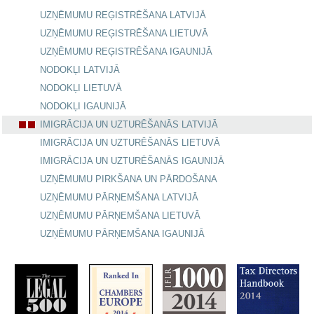
UZŅĒMUMU REĢISTRĒŠANA LATVIJĀ
UZŅĒMUMU REĢISTRĒŠANA LIETUVĀ
UZŅĒMUMU REĢISTRĒŠANA IGAUNIJĀ
NODOKĻI LATVIJĀ
NODOKĻI LIETUVĀ
NODOKĻI IGAUNIJĀ
IMIGRĀCIJA UN UZTURĒŠANĀS LATVIJĀ
IMIGRĀCIJA UN UZTURĒŠANĀS LIETUVĀ
IMIGRĀCIJA UN UZTURĒŠANĀS IGAUNIJĀ
UZŅĒMUMU PIRKŠANA UN PĀRDOŠANA
UZŅĒMUMU PĀRŅEMŠANA LATVIJĀ
UZŅĒMUMU PĀRŅEMŠANA LIETUVĀ
UZŅĒMUMU PĀRŅEMŠANA IGAUNIJĀ