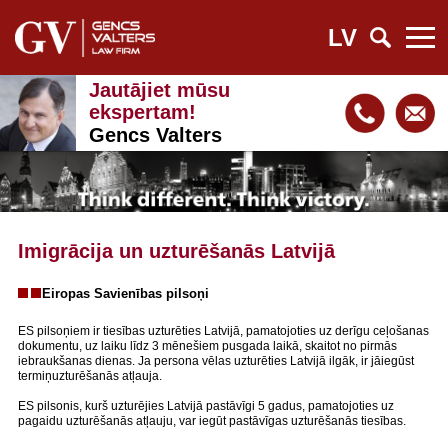
LV
Jautājiet mūsu
ekspertam!
Gencs Valters
Imigrācija un uzturēšanās Latvijā
Eiropas Savienības pilsoņi
ES pilsoņiem ir tiesības uzturēties Latvijā, pamatojoties uz derīgu ceļošanas
dokumentu, uz laiku līdz 3 mēnešiem pusgada laikā, skaitot no pirmās
iebraukšanas dienas. Ja persona vēlas uzturēties Latvijā ilgāk, ir jāiegūst
termiņuzturēšanās atļauja.
ES pilsonis, kurš uzturējies Latvijā pastāvīgi 5 gadus, pamatojoties uz
pagaidu uzturēšanās atļauju, var iegūt pastāvīgas uzturēšanās tiesības.