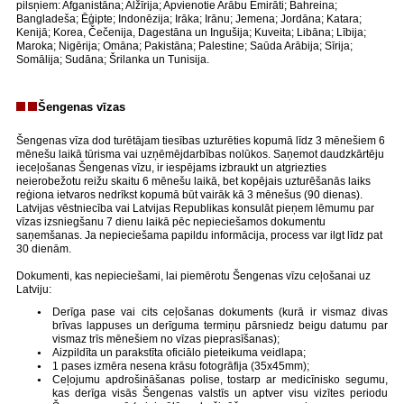
pilsņiem: Afganistāna; Alžīrija; Apvienotie Arābu Emirāti; Bahreina;
Bangladeša; Ēģipte; Indonēzija; Irāka; Irānu; Jemena; Jordāna; Katara;
Kenijā; Korea, Čečenija, Dagestāna un Ingušija; Kuveita; Libāna; Lībija;
Maroka; Nigērija; Omāna; Pakistāna; Palestine; Saūda Arābija; Sīrija;
Somālija; Sudāna; Šrilanka un Tunisija.
Šengenas vīzas
Šengenas vīza dod turētājam tiesības uzturēties kopumā līdz 3 mēnešiem 6
mēnešu laikā tūrisma vai uzņēmējdarbības nolūkos. Saņemot daudzkārtēju
ieceļošanas Šengenas vīzu, ir iespējams izbraukt un atgriezties
neierobežotu reižu skaitu 6 mēnešu laikā, bet kopējais uzturēšanās laiks
reģiona ietvaros nedrīkst kopumā būt vairāk kā 3 mēnešus (90 dienas).
Latvijas vēstniecība vai Latvijas Republikas konsulāt pieņem lēmumu par
vīzas izsniegšanu 7 dienu laikā pēc nepieciešamos dokumentu
saņemšanas. Ja nepieciešama papildu informācija, process var ilgt līdz pat
30 dienām.
Dokumenti, kas nepieciešami, lai piemērotu Šengenas vīzu ceļošanai uz
Latviju:
Derīga pase vai cits ceļošanas dokuments (kurā ir vismaz divas
brīvas lappuses un derīguma termiņu pārsniedz beigu datumu par
vismaz trīs mēnešiem no vīzas pieprasīšanas);
Aizpildīta un parakstīta oficiālo pieteikuma veidlapa;
1 pases izmēra nesena krāsu fotogrāfija (35x45mm);
Ceļojumu apdrošināšanas polise, tostarp ar medicīnisko segumu,
kas derīga visās Šengenas valstīs un aptver visu vizītes periodu