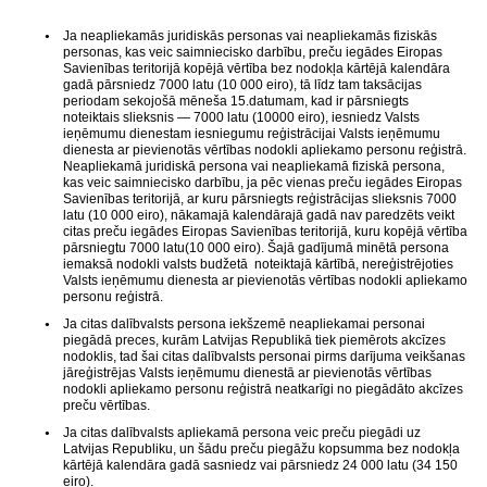
Ja neapliekamās juridiskās personas vai neapliekamās fiziskās
personas, kas veic saimniecisko darbību, preču iegādes Eiropas
Savienības teritorijā kopējā vērtība bez nodokļa kārtējā kalendāra
gadā pārsniedz 7000 latu (10 000 eiro), tā līdz tam taksācijas
periodam sekojošā mēneša 15.datumam, kad ir pārsniegts
noteiktais slieksnis — 7000 latu (10000 eiro), iesniedz Valsts
ieņēmumu dienestam iesniegumu reģistrācijai Valsts ieņēmumu
dienesta ar pievienotās vērtības nodokli apliekamo personu reģistrā.
Neapliekamā juridiskā persona vai neapliekamā fiziskā persona,
kas veic saimniecisko darbību, ja pēc vienas preču iegādes Eiropas
Savienības teritorijā, ar kuru pārsniegts reģistrācijas slieksnis 7000
latu (10 000 eiro), nākamajā kalendārajā gadā nav paredzēts veikt
citas preču iegādes Eiropas Savienības teritorijā, kuru kopējā vērtība
pārsniegtu 7000 latu(10 000 eiro). Šajā gadījumā minētā persona
iemaksā nodokli valsts budžetā noteiktajā kārtībā, nereģistrējoties
Valsts ieņēmumu dienesta ar pievienotās vērtības nodokli apliekamo
personu reģistrā.
Ja citas dalībvalsts persona iekšzemē neapliekamai personai
piegādā preces, kurām Latvijas Republikā tiek piemērots akcīzes
nodoklis, tad šai citas dalībvalsts personai pirms darījuma veikšanas
jāreģistrējas Valsts ieņēmumu dienestā ar pievienotās vērtības
nodokli apliekamo personu reģistrā neatkarīgi no piegādāto akcīzes
preču vērtības.
Ja citas dalībvalsts apliekamā persona veic preču piegādi uz
Latvijas Republiku, un šādu preču piegāžu kopsumma bez nodokļa
kārtējā kalendāra gadā sasniedz vai pārsniedz 24 000 latu (34 150
eiro).