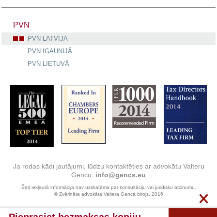
PVN
PVN LATVIJĀ
PVN IGAUNIJĀ
PVN LIETUVĀ
Ja rodas kādi jautājumi, lūdzu kontaktēties ar advokātu Valteru
Gencu:
info@gencs.eu
Šeit iekļautā informācija nav uzskatāma par konsultāciju vai juridisku atzinumu.
© Zvērināta advokāta Valtera Genca birojs, 2016