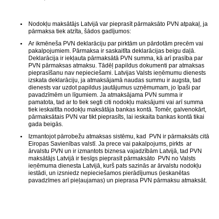
Nodokļu maksātājs Latvijā var pieprasīt pārmaksāto PVN atpakaļ, ja
pārmaksa tiek atzīta, šādos gadījumos:
Ar ikmēneša PVN deklarāciju par pirktām un pārdotām precēm vai
pakalpojumiem. Pārmaksa ir saskaitīta deklarācijas beigu daļā.
Deklarācija ir iekļauta pārmaksātā PVN summa, kā arī prasība par
PVN pārmaksas atmaksu. Tādēļ papildus dokumenti par atmaksas
pieprasīšanu nav nepieciešami. Latvijas Valsts ieņēmumu dienests
izskata deklarāciju, ja atmaksājamā naudas summu ir augsta, tad
dienests var uzdot papildus jautājumus uzņēmumam, jo īpaši par
pavadzīmēm un līgumiem. Ja atmaksājama PVN summa ir
pamatota, tad ar to tiek segti citi nodokļu maksājumi vai arī summa
tiek ieskaitīta nodokļu maksātāja bankas kontā. Tomēr, galvenokārt,
pārmaksātais PVN var tikt pieprasīts, lai ieskaita bankas kontā tikai
gada beigās.
Izmantojot pārrobežu atmaksas sistēmu, kad PVN ir pārmaksāts citā
Eiropas Savienības valstī. Ja prece vai pakalpojums, pirkts ar
ārvalstu PVN un ir izmantots biznesa vajadzībām Latvijā, tad PVN
maksātājs Latvijā ir tiesīgs pieprasīt pārmaksāto PVN no Valsts
ieņēmuma dienesta Latvijā, kurš pats sazinās ar ārvalstu nodokļu
iestādi, un izsniedz nepieciešamos pierādījumus (ieskanētas
pavadzīmes arī pieļaujamas) un pieprasa PVN pārmaksu atmaksāt.