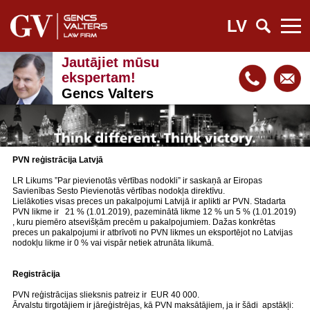
LV
Jautājiet mūsu
ekspertam!
Gencs Valters
PVN reģistrācija Latvjā
LR Likums ”Par pievienotās vērtības nodokli” ir saskaņā ar Eiropas
Savienības Sesto Pievienotās vērtības nodokļa direktīvu.
Lielākoties visas preces un pakalpojumi Latvijā ir aplikti ar PVN. Stadarta
PVN likme ir 21 % (1.01.2019), pazeminātā likme 12 % un 5 % (1.01.2019)
, kuru piemēro atsevišķām precēm u pakalpojumiem. Dažas konkrētas
preces un pakalpojumi ir atbrīvoti no PVN likmes un eksportējot no Latvijas
nodokļu likme ir 0 % vai vispār netiek atrunāta likumā.
Registrācija
PVN reģistrācijas slieksnis patreiz ir EUR 40 000.
Ārvalstu tirgotājiem ir jāreģistrējas, kā PVN maksātājiem, ja ir šādi apstākļi: