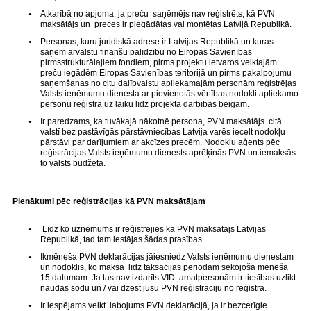
Atkarībā no apjoma, ja preču saņēmējs nav reģistrēts, kā PVN
maksātājs un preces ir piegādātas vai montētas Latvijā Republikā.
Personas, kuru juridiskā adrese ir Latvijas Republikā un kuras
saņem ārvalstu finanšu palīdzību no Eiropas Savienības
pirmsstrukturālajiem fondiem, pirms projektu ietvaros veiktajām
preču iegādēm Eiropas Savienības teritorijā un pirms pakalpojumu
saņemšanas no citu dalībvalstu apliekamajām personām reģistrējas
Valsts ieņēmumu dienesta ar pievienotās vērtības nodokli apliekamo
personu reģistrā uz laiku līdz projekta darbības beigām.
Ir paredzams, ka tuvākajā nākotnē persona, PVN maksātājs citā
valstī bez pastāvīgās pārstāvniecības Latvija varēs iecelt nodokļu
pārstāvi par darījumiem ar akcīzes precēm. Nodokļu aģents pēc
reģistrācijas Valsts ieņēmumu dienests aprēķinās PVN un iemaksās
to valsts budžetā.
Pienākumi pēc reģistrācijas kā PVN maksātājam
Līdz ko uzņēmums ir reģistrējies kā PVN maksātājs Latvijas
Republikā, tad tam iestājas šādas prasības.
Ikmēneša PVN deklarācijas jāiesniedz Valsts ieņēmumu dienestam
un nodoklis, ko maksā līdz taksācijas periodam sekojošā mēneša
15.datumam. Ja tas nav izdarīts VID amatpersonām ir tiesības uzlikt
naudas sodu un / vai dzēst jūsu PVN reģistrāciju no reģistra.
Ir iespējams veikt labojums PVN deklarācijā, ja ir bezcerīgie