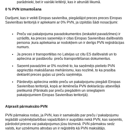
parādnieki, bet ir vairāki kritēriji, kas ir atrunāti likumā.
0 % PVN izmantošana
Darījumi, kas ir veikti Eiropas savienība, piegādājot preces preces Eiropas
Savienības teritorijā ir apliekami ar 0% PVN, ja izpildās šādi nosacījumi:
Preču vai pakalpojuma pavadokumentos (ieskaitot pavadzīmes) ir
uzrādīts, ka preces saņemējs ir citas Eiropas Savienības dalībvalsts
persona ,kura apliekama ar nodokļiem un ir derīgs PVN reģistrācijas
numurs.
Ja preces ir transportētas no Latvijas uz citu ES dalībvalsti un to
apliecina ar pastāvošu preču transportēšanas dokumentus.
Saņemt pavadzīmi ar 0% nozīmē to, ka saņēmējs pielieto PVN
apgrieztās maksāšanas mehānismu, kas nozīmē, to ka prasība
deklarēt preces guļas uz preču saņēmēja.
Pārdevējs apliecina veikto preču un pakalpojumu piegādi Eiropas
Savienības teritorijā, kopā ar ikmēneša PVN deklarāciju atsevišķā
pielikumā (Pārskats par preču piegādēm un sniegtajiem
pakalpojumiem Eiropas Savienības teritorijā).
Atprasīt pārmaksāto PVN
PVN pārmaksa rodas, ja PVN, kas ir samaksāts par preču / pakalpojumu
iegādāti uzņēmējdarbības vajadzībām ir augstāks nekā PVN, kas saņemts,
pārdodot preces vai pakalpojumus jūsu biznesā. PVN pārmaksu sedz
valsts, kur uzņēmums atrodas un ir reģistrēts kā PVN maksātājs.